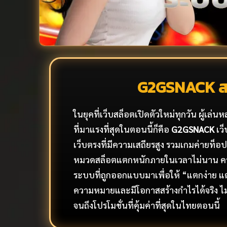
G2GSNACK สล็
ในยุคที่เว็บสล็อตเปิดตัวใหม่ทุกวัน ผู้เล
ที่มาแรงที่สุดในตอนนี้ก็คือ
G2GSNACK
เว็
เว็บตรงที่มีความเสถียรสูง รวมเกมค่ายท็อปท
หมวดสล็อตแตกหนักภายในเวลาไม่นาน ค
ระบบที่ถูกออกแบบมาเพื่อให้ “แตกง่าย แตก
ความหมายและมีโอกาสสร้างกำไรได้จริง ไม่
จนถึงโปรโมชั่นที่คุ้มค่าที่สุดในไทยตอนนี้