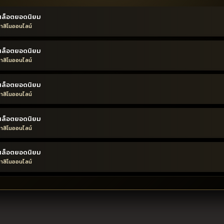
สล็อตยอดนิยม
าสิโนออนไลน์
สล็อตยอดนิยม
าสิโนออนไลน์
สล็อตยอดนิยม
าสิโนออนไลน์
สล็อตยอดนิยม
าสิโนออนไลน์
สล็อตยอดนิยม
าสิโนออนไลน์
สล็อตยอดนิยม
าสิโนออนไลน์
สล็อตยอดนิยม