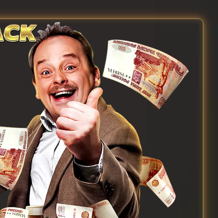
85,690 บาท
กำลังทำรายการถอน…