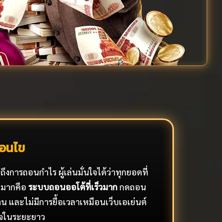
ื่อนไข
ึงการถอนกำไร ผู้เล่นมั่นใจได้ว่าทุกยอดที่
่นมากคือ
ระบบถอนออโต้ที่เร็วมาก
กดถอน
าน และไม่มีการยื้อเวลาเหมือนเว็บเอเย่นต์
วางใจในระยะยาว