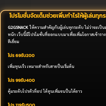
ยูส: g2guserocc0og
ค
โปรโมชั่นจัดเต็มช่วยเพิ่มกำไรให้ผู้เล่นทุก
G2GSNACK
ให้ความสำคัญกับผู้เล่นทุกระดับ ไม่ว่าจะเป
หนัก เว็บนี้มีโปรโมชั่นที่ออกแบบมาเพื่อเพิ่มโอกาสเข้ารา
ดีเยี่ยม
โปร
69
รับ
200
เพิ่มทุนเร็ว เหมาะสำหรับสายปั่นเริ่มต้น
โปร
99
รับ
400
คุ้มระดับโปรตัวท็อป ได้ทุนเพิ่มจนปั่นได้ยาว
โปร
119
รับ
500