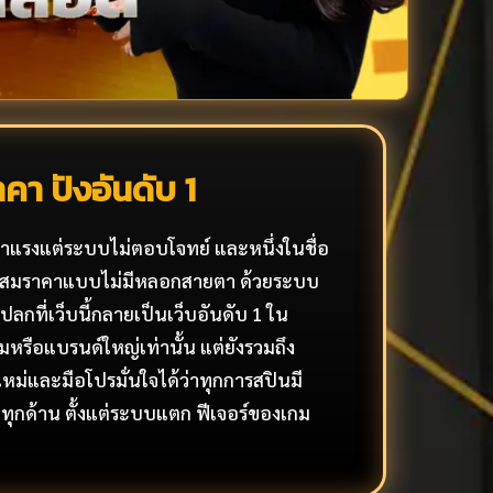
า ปังอันดับ 1
ฆษณาแรงแต่ระบบไม่ตอบโจทย์ และหนึ่งในชื่อ
ง แตกสมราคาแบบไม่มีหลอกสายตา ด้วยระบบ
ปลกที่เว็บนี้กลายเป็นเว็บอันดับ 1 ใน
หรือแบรนด์ใหญ่เท่านั้น แต่ยังรวมถึง
หม่และมือโปรมั่นใจได้ว่าทุกการสปินมี
ทุกด้าน ตั้งแต่ระบบแตก ฟีเจอร์ของเกม