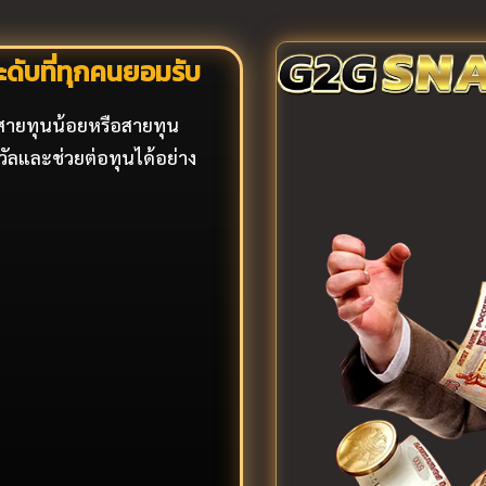
าสิโนออนไลน์
ระดับที่ทุกคนยอมรับ
็นสายทุนน้อยหรือสายทุน
งวัลและช่วยต่อทุนได้อย่าง